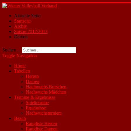
Aktuelle Seite:
Startseite
Archiv
Saison 2012/2013
Damen
Suchen ...
Toggle Navigation
Home
Tabellen
Herren
Damen
Nachwuchs Burschen
Nachwuchs Mädchen
Termine & Ergebnisse
Spieltermine
Ergebnisse
Nachwuchsturniere
Beach
Rangliste Herren
Rangliste Damen