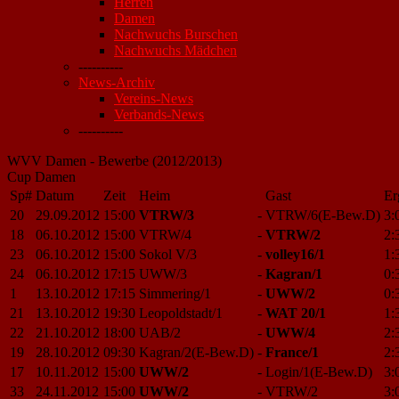
Herren
Damen
Nachwuchs Burschen
Nachwuchs Mädchen
----------
News-Archiv
Vereins-News
Verbands-News
----------
WVV Damen - Bewerbe (2012/2013)
Cup Damen
Sp#
Datum
Zeit
Heim
Gast
Er
20
29.09.2012
15:00
VTRW/3
-
VTRW/6(E-Bew.D)
3:
18
06.10.2012
15:00
VTRW/4
-
VTRW/2
2:
23
06.10.2012
15:00
Sokol V/3
-
volley16/1
1:
24
06.10.2012
17:15
UWW/3
-
Kagran/1
0:
1
13.10.2012
17:15
Simmering/1
-
UWW/2
0:
21
13.10.2012
19:30
Leopoldstadt/1
-
WAT 20/1
1:
22
21.10.2012
18:00
UAB/2
-
UWW/4
2:
19
28.10.2012
09:30
Kagran/2(E-Bew.D)
-
France/1
2:
17
10.11.2012
15:00
UWW/2
-
Login/1(E-Bew.D)
3:
33
24.11.2012
15:00
UWW/2
-
VTRW/2
3: