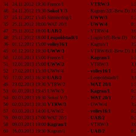
34
24.11.2012
19:30
France/1
-
VTRW/3
1:
46
24.11.2012
19:30
Sokol V/3
-
Kagran/2(E-Bew.D)
3:
37
25.11.2012
15:45
Simmering/1
-
UWW/3
1:
35
25.11.2012
18:00
WAT 20/1
-
UWW/4
0:
47
25.11.2012
18:00
UAB/2
-
VTRW/4
3:
48
25.11.2012
18:00
Leopoldstadt/1
-
Login/1(E-Bew.D)
3:
36
01.12.2012
15:00
volley16/1
-
Kagran/1
3:
45
01.12.2012
19:30
UWW/3
-
VTRW/6(E-Bew.D)
3:
50
12.01.2013
15:00
France/1
-
Kagran/1
1:
51
12.01.2013
15:00
UWW/2
-
VTRW/3
3:
52
17.02.2013
15:30
UWW/4
-
volley16/1
1:
55
17.02.2013
16:30
UAB/2
-
Leopoldstadt/1
3:
49
23.02.2013
19:30
VTRW/2
-
WAT 20/1
1:
53
01.03.2013
19:45
UWW/3
-
Kagran/1
0:
54
02.03.2013
19:30
Sokol V/3
-
WAT 20/1
2:
56
02.03.2013
19:30
VTRW/3
-
UWW/4
3:
57
03.03.2013
14:00
UWW/2
-
volley16/1
0:
59
09.03.2013
17:00
WAT 20/1
-
UAB/2
0:
58
09.03.2013
19:00
Kagran/1
-
VTRW/3
3:
60
16.03.2013
19:30
Kagran/1
-
UAB/2
0: