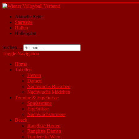
Aktuelle Seite:
Startseite
Hallen
Hallenplan
Suchen ...
Toggle Navigation
Home
Tabellen
Herren
Damen
Nachwuchs Burschen
Nachwuchs Mädchen
Termine & Ergebnisse
Spieltermine
Ergebnisse
Nachwuchsturniere
Beach
Rangliste Herren
Rangliste Damen
Turniere in Wien