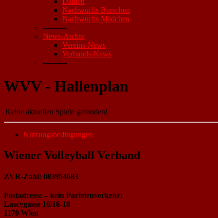
Damen
Nachwuchs Burschen
Nachwuchs Mädchen
----------
News-Archiv
Vereins-News
Verbands-News
----------
WVV - Hallenplan
Keine aktuellen Spiele gefunden!
Nutzungsbedingungen
Wiener Volleyball Verband
ZVR-Zahl: 083954683
Postadresse – kein Parteienverkehr:
Lascygasse 10/16-18
1170 Wien