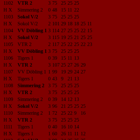
1102
VTR 2
3
75
25
25
25
H X
Simmering 2
0
48
15
11
22
1103
Sokol V/2
3
75
25
25
25
H X
Sokol V/2
2
101
29
18
18
25
11
1104
VV Döbling 1
3
114
27
25
25
22
15
H X
Sokol V/2
3
115
19
25
21
25
25
1105
VTR 2
2
117
25
22
25
22
23
H X
VV Döbling 1
3
75
25
25
25
1106
Tigers 1
0
39
15
11
13
H X
VTR 2
3
107
25
27
26
29
1107
VV Döbling 1
1
99
19
29
24
27
H X
Tigers 1
0
43
9
21
13
1108
Simmering 2
3
75
25
25
25
H X
VTR 2
3
75
25
25
25
1109
Simmering 2
0
39
14
12
13
H X
Sokol V/2
3
96
21
25
25
25
1110
Simmering 2
1
72
25
22
9
16
H X
VTR 2
3
75
25
25
25
1111
Tigers 1
0
40
16
10
14
H X
Tigers 1
1
60
26
11
11
12