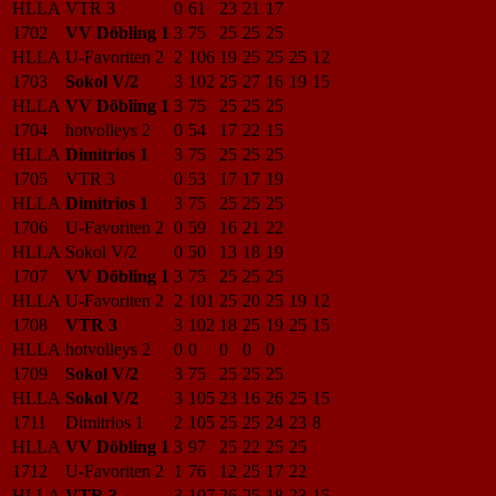
HLLA
VTR 3
0
61
23
21
17
1702
VV Döbling 1
3
75
25
25
25
HLLA
U-Favoriten 2
2
106
19
25
25
25
12
1703
Sokol V/2
3
102
25
27
16
19
15
HLLA
VV Döbling 1
3
75
25
25
25
1704
hotvolleys 2
0
54
17
22
15
HLLA
Dimitrios 1
3
75
25
25
25
1705
VTR 3
0
53
17
17
19
HLLA
Dimitrios 1
3
75
25
25
25
1706
U-Favoriten 2
0
59
16
21
22
HLLA
Sokol V/2
0
50
13
18
19
1707
VV Döbling 1
3
75
25
25
25
HLLA
U-Favoriten 2
2
101
25
20
25
19
12
1708
VTR 3
3
102
18
25
19
25
15
HLLA
hotvolleys 2
0
0
0
0
0
1709
Sokol V/2
3
75
25
25
25
HLLA
Sokol V/2
3
105
23
16
26
25
15
1711
Dimitrios 1
2
105
25
25
24
23
8
HLLA
VV Döbling 1
3
97
25
22
25
25
1712
U-Favoriten 2
1
76
12
25
17
22
HLLA
VTR 3
3
107
26
25
18
23
15