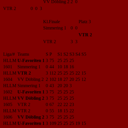
VV Döbling 2
2 0
VTR 2
0 0 3
Kl.Finale
Platz 3
Simmering 1
0 0
VTR 2
VTR 2
3 3
Liga/#
Teams
S
P
S1
S2
S3
S4
S5
HLLM
U-Favoriten 1
3
75
25
25
25
1601
Simmering 1
0
44
10
18
16
HLLM
VTR 2
3
112
25
25
25
22
15
1604
VV Döbling 2
2
102
18
27
20
25
12
HLLM
Simmering 1
0
43
20
20
3
1602
U-Favoriten 1
3
75
25
25
25
HLLM
VV Döbling 2
3
75
25
25
25
1605
VTR 2
0
67
22
22
23
HLLM
VTR 2
0
55
18
15
22
1606
VV Döbling 2
3
75
25
25
25
HLLM
U-Favoriten 1
3
109
25
25
25
19
15