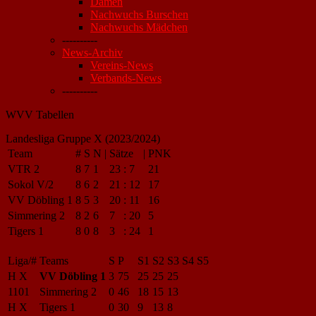
Damen
Nachwuchs Burschen
Nachwuchs Mädchen
----------
News-Archiv
Vereins-News
Verbands-News
----------
WVV Tabellen
Landesliga Gruppe X (2023/2024)
Team
#
S
N
|
Sätze
|
PNK
VTR 2
8
7
1
23
:
7
21
Sokol V/2
8
6
2
21
:
12
17
VV Döbling 1
8
5
3
20
:
11
16
Simmering 2
8
2
6
7
:
20
5
Tigers 1
8
0
8
3
:
24
1
Liga/#
Teams
S
P
S1
S2
S3
S4
S5
H X
VV Döbling 1
3
75
25
25
25
1101
Simmering 2
0
46
18
15
13
H X
Tigers 1
0
30
9
13
8