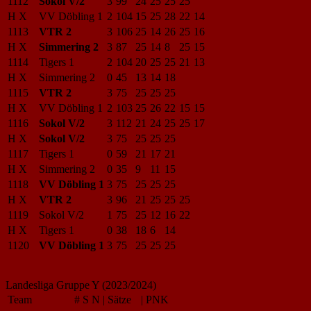
1112
Sokol V/2
3
99
24
25
25
25
H X
VV Döbling 1
2
104
15
25
28
22
14
1113
VTR 2
3
106
25
14
26
25
16
H X
Simmering 2
3
87
25
14
8
25
15
1114
Tigers 1
2
104
20
25
25
21
13
H X
Simmering 2
0
45
13
14
18
1115
VTR 2
3
75
25
25
25
H X
VV Döbling 1
2
103
25
26
22
15
15
1116
Sokol V/2
3
112
21
24
25
25
17
H X
Sokol V/2
3
75
25
25
25
1117
Tigers 1
0
59
21
17
21
H X
Simmering 2
0
35
9
11
15
1118
VV Döbling 1
3
75
25
25
25
H X
VTR 2
3
96
21
25
25
25
1119
Sokol V/2
1
75
25
12
16
22
H X
Tigers 1
0
38
18
6
14
1120
VV Döbling 1
3
75
25
25
25
Landesliga Gruppe Y (2023/2024)
Team
#
S
N
|
Sätze
|
PNK