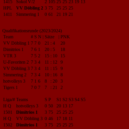
1415
Sokol V/2
2
105
25
25
23
19
13
HPL
VV Döbling 2
3
75
25
25
25
1411
Simmering 1
0
61
21
19
21
Qualifikationsrunde (2023/2024)
Team
#
S
N
|
Sätze
|
PNK
VV Döbling 1
7
7
0
21
:
4
20
Dimitrios 1
7
6
1
20
:
5
18
VTR 3
7
5
2
15
:
10
15
U-Favoriten 2
7
3
4
11
:
12
9
VV Döbling 3
7
3
4
11
:
15
9
Simmering 2
7
3
4
10
:
16
8
hotvolleys 3
7
1
6
8
:
20
3
Tigers 1
7
0
7
7
:
21
2
Liga/#
Teams
S
P
S1
S2
S3
S4
S5
H Q
hotvolleys 3
0
50
20
13
17
1501
Dimitrios 1
3
75
25
25
25
H Q
VV Döbling 3
0
46
17
18
11
1502
Dimitrios 1
3
75
25
25
25