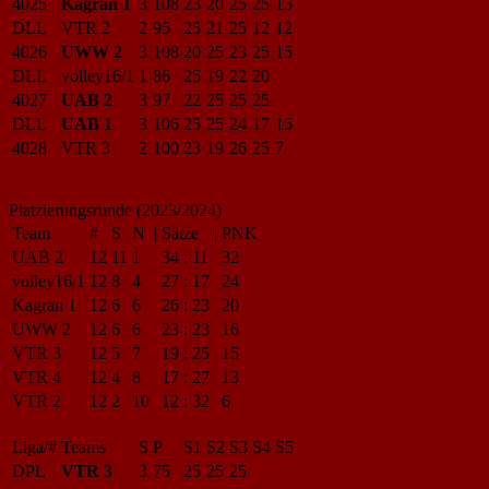
4025
Kagran 1
3
108
23
20
25
25
15
DLL
VTR 2
2
95
25
21
25
12
12
4026
UWW 2
3
108
20
25
23
25
15
DLL
volley16/1
1
86
25
19
22
20
4027
UAB 2
3
97
22
25
25
25
DLL
UAB 1
3
106
25
25
24
17
15
4028
VTR 3
2
100
23
19
26
25
7
Platzierungsrunde (2023/2024)
Team
#
S
N
|
Sätze
|
PNK
UAB 2
12
11
1
34
:
11
32
volley16/1
12
8
4
27
:
17
24
Kagran 1
12
6
6
26
:
23
20
UWW 2
12
6
6
23
:
23
16
VTR 3
12
5
7
19
:
25
15
VTR 4
12
4
8
17
:
27
13
VTR 2
12
2
10
12
:
32
6
Liga/#
Teams
S
P
S1
S2
S3
S4
S5
DPL
VTR 3
3
75
25
25
25