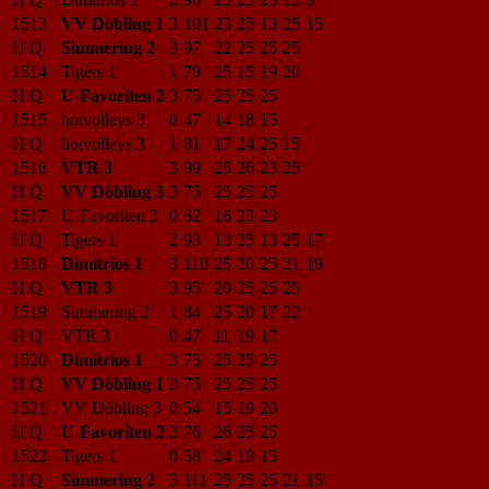
1513
VV Döbling 1
3
101
23
25
13
25
15
H Q
Simmering 2
3
97
22
25
25
25
1514
Tigers 1
1
79
25
15
19
20
H Q
U-Favoriten 2
3
75
25
25
25
1515
hotvolleys 3
0
47
14
18
15
H Q
hotvolleys 3
1
81
17
24
25
15
1516
VTR 3
3
99
25
26
23
25
H Q
VV Döbling 3
3
75
25
25
25
1517
U-Favoriten 2
0
62
16
23
23
H Q
Tigers 1
2
93
13
25
13
25
17
1518
Dimitrios 1
3
110
25
20
25
21
19
H Q
VTR 3
3
95
20
25
25
25
1519
Simmering 2
1
84
25
20
17
22
H Q
VTR 3
0
47
11
19
17
1520
Dimitrios 1
3
75
25
25
25
H Q
VV Döbling 1
3
75
25
25
25
1521
VV Döbling 3
0
54
15
19
20
H Q
U-Favoriten 2
3
76
26
25
25
1522
Tigers 1
0
58
24
19
15
H Q
Simmering 2
3
111
25
25
25
21
15