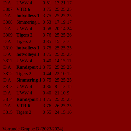
D A
UWW 4
0
51
13
21
17
3807
VTR 6
3
75
25
25
25
D A
hotvolleys 1
3
75
25
25
25
3808
Simmering 1
0
53
17
19
17
D A
UWW 4
0
58
20
14
24
3809
Tigers 2
3
76
25
25
26
D A
Tigers 2
0
35
15
13
7
3810
hotvolleys 1
3
75
25
25
25
D A
hotvolleys 1
3
75
25
25
25
3811
UWW 4
0
40
14
15
11
D A
Randsport 1
3
75
25
25
25
3812
Tigers 2
0
44
22
10
12
D A
Simmering 1
3
75
25
25
25
3813
UWW 4
0
36
8
13
15
D A
UWW 4
0
40
21
10
9
3814
Randsport 1
3
75
25
25
25
D A
VTR 6
3
76
26
25
25
3815
Tigers 2
0
55
24
15
16
Vorrunde Gruppe B (2023/2024)