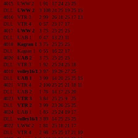
4015
UWW 2
1
91
17
24
25
25
DLL
UWW 2
3
108
24
25
19
25
15
4016
VTR 3
2
99
26
18
25
17
13
DLL
VTR 4
0
57
23
17
17
4017
UWW 2
3
75
25
25
25
DLL
UAB 1
0
47
13
23
11
4018
Kagran 1
3
75
25
25
25
DLL
Kagran 1
0
55
16
22
17
4020
UAB 2
3
75
25
25
25
DLL
VTR 3
1
92
25
24
25
18
4019
volley16/1
3
97
19
26
27
25
DLL
UAB 1
3
99
14
20
25
25
15
4021
VTR 4
2
100
25
25
21
18
11
DLL
UAB 2
1
76
14
17
25
20
4023
VTR 3
3
84
25
25
9
25
DLL
VTR 2
3
99
23
26
25
25
4024
UAB 1
1
85
25
24
19
17
DLL
volley16/1
3
89
14
25
25
25
4022
UWW 2
1
81
25
18
21
17
DLL
VTR 4
2
98
25
25
17
21
10