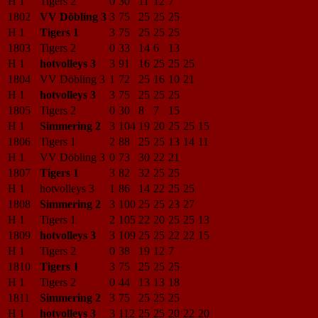
H 1
Tigers 2
0
30
11
12
7
1802
VV Döbling 3
3
75
25
25
25
H 1
Tigers 1
3
75
25
25
25
1803
Tigers 2
0
33
14
6
13
H 1
hotvolleys 3
3
91
16
25
25
25
1804
VV Döbling 3
1
72
25
16
10
21
H 1
hotvolleys 3
3
75
25
25
25
1805
Tigers 2
0
30
8
7
15
H 1
Simmering 2
3
104
19
20
25
25
15
1806
Tigers 1
2
88
25
25
13
14
11
H 1
VV Döbling 3
0
73
30
22
21
1807
Tigers 1
3
82
32
25
25
H 1
hotvolleys 3
1
86
14
22
25
25
1808
Simmering 2
3
100
25
25
23
27
H 1
Tigers 1
2
105
22
20
25
25
13
1809
hotvolleys 3
3
109
25
25
22
22
15
H 1
Tigers 2
0
38
19
12
7
1810
Tigers 1
3
75
25
25
25
H 1
Tigers 2
0
44
13
13
18
1811
Simmering 2
3
75
25
25
25
H 1
hotvolleys 3
3
112
25
25
20
22
20