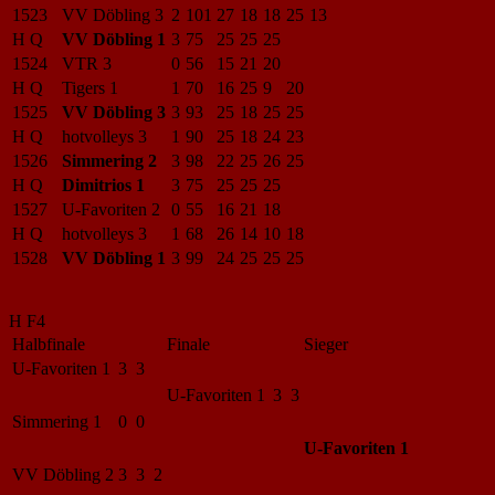
1523
VV Döbling 3
2
101
27
18
18
25
13
H Q
VV Döbling 1
3
75
25
25
25
1524
VTR 3
0
56
15
21
20
H Q
Tigers 1
1
70
16
25
9
20
1525
VV Döbling 3
3
93
25
18
25
25
H Q
hotvolleys 3
1
90
25
18
24
23
1526
Simmering 2
3
98
22
25
26
25
H Q
Dimitrios 1
3
75
25
25
25
1527
U-Favoriten 2
0
55
16
21
18
H Q
hotvolleys 3
1
68
26
14
10
18
1528
VV Döbling 1
3
99
24
25
25
25
H F4
Halbfinale
Finale
Sieger
U-Favoriten 1
3 3
U-Favoriten 1
3 3
Simmering 1
0 0
U-Favoriten 1
VV Döbling 2
3 3 2