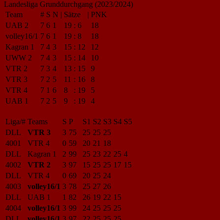
Landesliga Grunddurchgang (2023/2024)
Team
#
S
N
|
Sätze
|
PNK
UAB 2
7
6
1
19
:
6
18
volley16/1
7
6
1
19
:
8
18
Kagran 1
7
4
3
15
:
12
12
UWW 2
7
4
3
15
:
14
10
VTR 2
7
3
4
13
:
15
9
VTR 3
7
2
5
11
:
16
8
VTR 4
7
1
6
8
:
19
5
UAB 1
7
2
5
9
:
19
4
Liga/#
Teams
S
P
S1
S2
S3
S4
S5
DLL
VTR 3
3
75
25
25
25
4001
VTR 4
0
59
20
21
18
DLL
Kagran 1
2
99
25
23
22
25
4
4002
VTR 2
3
97
15
25
25
17
15
DLL
VTR 4
0
69
20
25
24
4003
volley16/1
3
78
25
27
26
DLL
UAB 1
1
82
26
19
22
15
4004
volley16/1
3
99
24
25
25
25
DLL
volley16/1
3
97
22
25
25
25