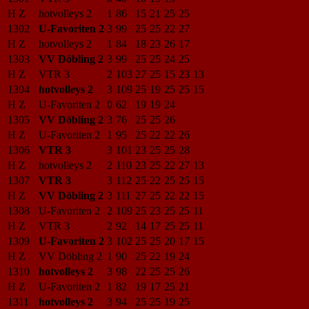
H Z
hotvolleys 2
1
86
15
21
25
25
1302
U-Favoriten 2
3
99
25
25
22
27
H Z
hotvolleys 2
1
84
18
23
26
17
1303
VV Döbling 2
3
99
25
25
24
25
H Z
VTR 3
2
103
27
25
15
23
13
1304
hotvolleys 2
3
109
25
19
25
25
15
H Z
U-Favoriten 2
0
62
19
19
24
1305
VV Döbling 2
3
76
25
25
26
H Z
U-Favoriten 2
1
95
25
22
22
26
1306
VTR 3
3
101
23
25
25
28
H Z
hotvolleys 2
2
110
23
25
22
27
13
1307
VTR 3
3
112
25
22
25
25
15
H Z
VV Döbling 2
3
111
27
25
22
22
15
1308
U-Favoriten 2
2
109
25
23
25
25
11
H Z
VTR 3
2
92
14
17
25
25
11
1309
U-Favoriten 2
3
102
25
25
20
17
15
H Z
VV Döbling 2
1
90
25
22
19
24
1310
hotvolleys 2
3
98
22
25
25
26
H Z
U-Favoriten 2
1
82
19
17
25
21
1311
hotvolleys 2
3
94
25
25
19
25