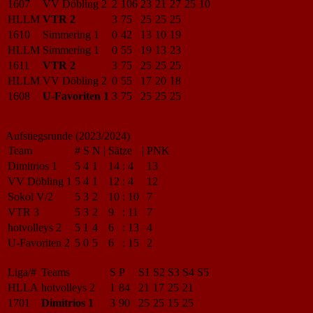
1607
VV Döbling 2
2
106
23
21
27
25
10
HLLM
VTR 2
3
75
25
25
25
1610
Simmering 1
0
42
13
10
19
HLLM
Simmering 1
0
55
19
13
23
1611
VTR 2
3
75
25
25
25
HLLM
VV Döbling 2
0
55
17
20
18
1608
U-Favoriten 1
3
75
25
25
25
Aufstiegsrunde (2023/2024)
Team
#
S
N
|
Sätze
|
PNK
Dimitrios 1
5
4
1
14
:
4
13
VV Döbling 1
5
4
1
12
:
4
12
Sokol V/2
5
3
2
10
:
10
7
VTR 3
5
3
2
9
:
11
7
hotvolleys 2
5
1
4
6
:
13
4
U-Favoriten 2
5
0
5
6
:
15
2
Liga/#
Teams
S
P
S1
S2
S3
S4
S5
HLLA
hotvolleys 2
1
84
21
17
25
21
1701
Dimitrios 1
3
90
25
25
15
25