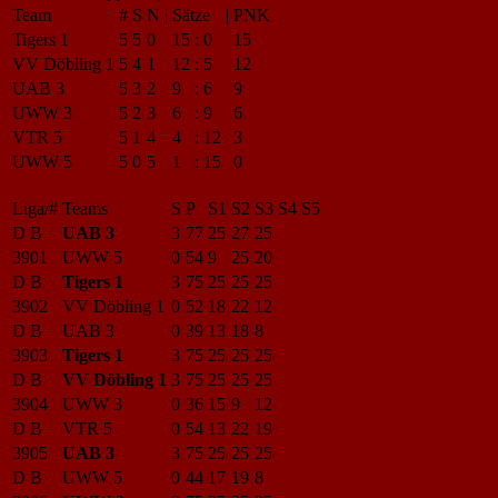
Team
#
S
N
|
Sätze
|
PNK
Tigers 1
5
5
0
15
:
0
15
VV Döbling 1
5
4
1
12
:
5
12
UAB 3
5
3
2
9
:
6
9
UWW 3
5
2
3
6
:
9
6
VTR 5
5
1
4
4
:
12
3
UWW 5
5
0
5
1
:
15
0
Liga/#
Teams
S
P
S1
S2
S3
S4
S5
D B
UAB 3
3
77
25
27
25
3901
UWW 5
0
54
9
25
20
D B
Tigers 1
3
75
25
25
25
3902
VV Döbling 1
0
52
18
22
12
D B
UAB 3
0
39
13
18
8
3903
Tigers 1
3
75
25
25
25
D B
VV Döbling 1
3
75
25
25
25
3904
UWW 3
0
36
15
9
12
D B
VTR 5
0
54
13
22
19
3905
UAB 3
3
75
25
25
25
D B
UWW 5
0
44
17
19
8