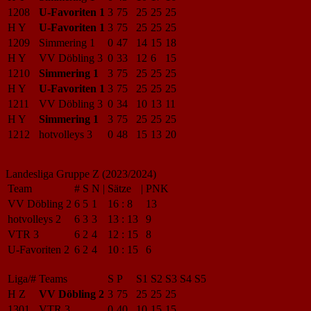
1208
U-Favoriten 1
3
75
25
25
25
H Y
U-Favoriten 1
3
75
25
25
25
1209
Simmering 1
0
47
14
15
18
H Y
VV Döbling 3
0
33
12
6
15
1210
Simmering 1
3
75
25
25
25
H Y
U-Favoriten 1
3
75
25
25
25
1211
VV Döbling 3
0
34
10
13
11
H Y
Simmering 1
3
75
25
25
25
1212
hotvolleys 3
0
48
15
13
20
Landesliga Gruppe Z (2023/2024)
Team
#
S
N
|
Sätze
|
PNK
VV Döbling 2
6
5
1
16
:
8
13
hotvolleys 2
6
3
3
13
:
13
9
VTR 3
6
2
4
12
:
15
8
U-Favoriten 2
6
2
4
10
:
15
6
Liga/#
Teams
S
P
S1
S2
S3
S4
S5
H Z
VV Döbling 2
3
75
25
25
25
1301
VTR 3
0
40
10
15
15