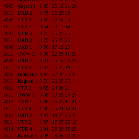
4005
Kagran 1
1
85
25
19
21
20
DLL
UAB 2
3
75
25
25
25
4006
VTR 2
0
59
20
16
23
DLL
VTR 3
0
54
23
17
14
4007
VTR 2
3
75
25
25
25
DLL
UAB 2
3
75
25
25
25
4008
UAB 1
0
56
17
19
20
DLL
UWW 2
1
80
22
25
11
22
4009
UAB 2
3
91
25
16
25
25
DLL
VTR 2
1
83
25
25
18
15
4010
volley16/1
3
97
27
20
25
25
DLL
Kagran 1
3
76
26
25
25
4011
VTR 3
0
65
24
20
21
DLL
UWW 2
3
98
23
25
25
25
4012
UAB 1
1
86
25
23
17
21
DLL
VTR 4
1
86
25
21
19
21
4013
UAB 2
3
93
18
25
25
25
DLL
VTR 2
1
87
17
27
25
18
4014
VTR 4
3
94
25
29
15
25
DLL
Kagran 1
3
98
25
26
20
27