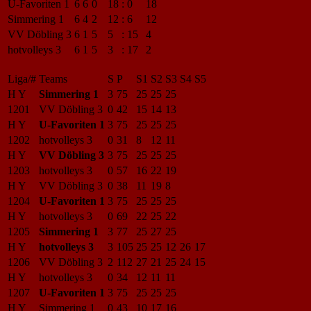
U-Favoriten 1
6
6
0
18
:
0
18
Simmering 1
6
4
2
12
:
6
12
VV Döbling 3
6
1
5
5
:
15
4
hotvolleys 3
6
1
5
3
:
17
2
Liga/#
Teams
S
P
S1
S2
S3
S4
S5
H Y
Simmering 1
3
75
25
25
25
1201
VV Döbling 3
0
42
15
14
13
H Y
U-Favoriten 1
3
75
25
25
25
1202
hotvolleys 3
0
31
8
12
11
H Y
VV Döbling 3
3
75
25
25
25
1203
hotvolleys 3
0
57
16
22
19
H Y
VV Döbling 3
0
38
11
19
8
1204
U-Favoriten 1
3
75
25
25
25
H Y
hotvolleys 3
0
69
22
25
22
1205
Simmering 1
3
77
25
27
25
H Y
hotvolleys 3
3
105
25
25
12
26
17
1206
VV Döbling 3
2
112
27
21
25
24
15
H Y
hotvolleys 3
0
34
12
11
11
1207
U-Favoriten 1
3
75
25
25
25
H Y
Simmering 1
0
43
10
17
16