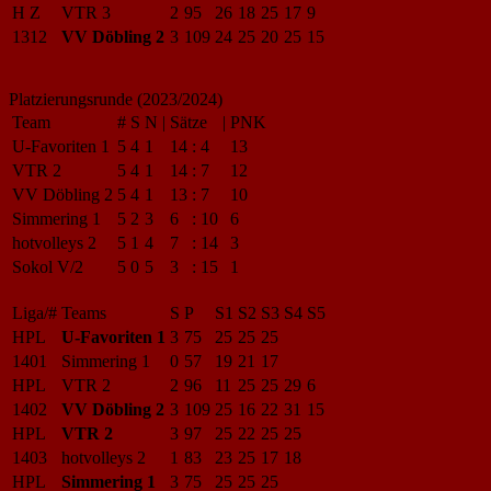
H Z
VTR 3
2
95
26
18
25
17
9
1312
VV Döbling 2
3
109
24
25
20
25
15
Platzierungsrunde (2023/2024)
Team
#
S
N
|
Sätze
|
PNK
U-Favoriten 1
5
4
1
14
:
4
13
VTR 2
5
4
1
14
:
7
12
VV Döbling 2
5
4
1
13
:
7
10
Simmering 1
5
2
3
6
:
10
6
hotvolleys 2
5
1
4
7
:
14
3
Sokol V/2
5
0
5
3
:
15
1
Liga/#
Teams
S
P
S1
S2
S3
S4
S5
HPL
U-Favoriten 1
3
75
25
25
25
1401
Simmering 1
0
57
19
21
17
HPL
VTR 2
2
96
11
25
25
29
6
1402
VV Döbling 2
3
109
25
16
22
31
15
HPL
VTR 2
3
97
25
22
25
25
1403
hotvolleys 2
1
83
23
25
17
18
HPL
Simmering 1
3
75
25
25
25