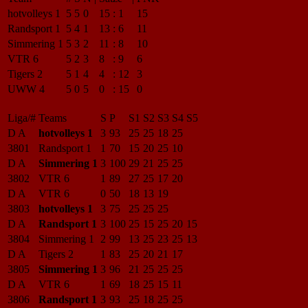
hotvolleys 1
5
5
0
15
:
1
15
Randsport 1
5
4
1
13
:
6
11
Simmering 1
5
3
2
11
:
8
10
VTR 6
5
2
3
8
:
9
6
Tigers 2
5
1
4
4
:
12
3
UWW 4
5
0
5
0
:
15
0
Liga/#
Teams
S
P
S1
S2
S3
S4
S5
D A
hotvolleys 1
3
93
25
25
18
25
3801
Randsport 1
1
70
15
20
25
10
D A
Simmering 1
3
100
29
21
25
25
3802
VTR 6
1
89
27
25
17
20
D A
VTR 6
0
50
18
13
19
3803
hotvolleys 1
3
75
25
25
25
D A
Randsport 1
3
100
25
15
25
20
15
3804
Simmering 1
2
99
13
25
23
25
13
D A
Tigers 2
1
83
25
20
21
17
3805
Simmering 1
3
96
21
25
25
25
D A
VTR 6
1
69
18
25
15
11
3806
Randsport 1
3
93
25
18
25
25