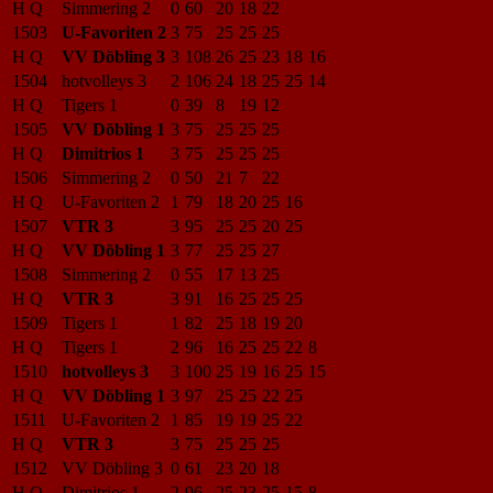
H Q
Simmering 2
0
60
20
18
22
1503
U-Favoriten 2
3
75
25
25
25
H Q
VV Döbling 3
3
108
26
25
23
18
16
1504
hotvolleys 3
2
106
24
18
25
25
14
H Q
Tigers 1
0
39
8
19
12
1505
VV Döbling 1
3
75
25
25
25
H Q
Dimitrios 1
3
75
25
25
25
1506
Simmering 2
0
50
21
7
22
H Q
U-Favoriten 2
1
79
18
20
25
16
1507
VTR 3
3
95
25
25
20
25
H Q
VV Döbling 1
3
77
25
25
27
1508
Simmering 2
0
55
17
13
25
H Q
VTR 3
3
91
16
25
25
25
1509
Tigers 1
1
82
25
18
19
20
H Q
Tigers 1
2
96
16
25
25
22
8
1510
hotvolleys 3
3
100
25
19
16
25
15
H Q
VV Döbling 1
3
97
25
25
22
25
1511
U-Favoriten 2
1
85
19
19
25
22
H Q
VTR 3
3
75
25
25
25
1512
VV Döbling 3
0
61
23
20
18
H Q
Dimitrios 1
2
96
25
23
25
15
8