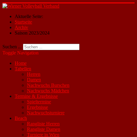
Aktuelle Seite:
Startseite
Archiv
Saison 2023/2024
Suchen ...
Toggle Navigation
Home
Tabellen
Herren
Damen
Nachwuchs Burschen
Nachwuchs Mädchen
Termine & Ergebnisse
Spieltermine
Ergebnisse
Nachwuchsturniere
Beach
Rangliste Herren
Rangliste Damen
Turniere in Wien