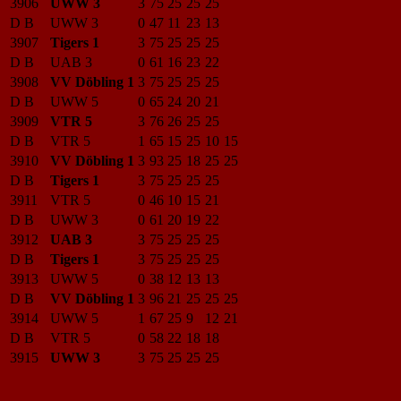
3906
UWW 3
3
75
25
25
25
D B
UWW 3
0
47
11
23
13
3907
Tigers 1
3
75
25
25
25
D B
UAB 3
0
61
16
23
22
3908
VV Döbling 1
3
75
25
25
25
D B
UWW 5
0
65
24
20
21
3909
VTR 5
3
76
26
25
25
D B
VTR 5
1
65
15
25
10
15
3910
VV Döbling 1
3
93
25
18
25
25
D B
Tigers 1
3
75
25
25
25
3911
VTR 5
0
46
10
15
21
D B
UWW 3
0
61
20
19
22
3912
UAB 3
3
75
25
25
25
D B
Tigers 1
3
75
25
25
25
3913
UWW 5
0
38
12
13
13
D B
VV Döbling 1
3
96
21
25
25
25
3914
UWW 5
1
67
25
9
12
21
D B
VTR 5
0
58
22
18
18
3915
UWW 3
3
75
25
25
25