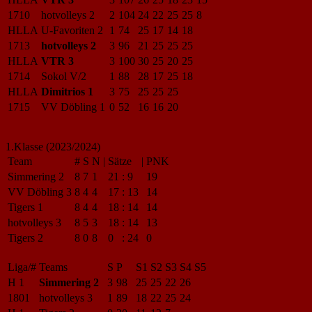
1710
hotvolleys 2
2
104
24
22
25
25
8
HLLA
U-Favoriten 2
1
74
25
17
14
18
1713
hotvolleys 2
3
96
21
25
25
25
HLLA
VTR 3
3
100
30
25
20
25
1714
Sokol V/2
1
88
28
17
25
18
HLLA
Dimitrios 1
3
75
25
25
25
1715
VV Döbling 1
0
52
16
16
20
1.Klasse (2023/2024)
Team
#
S
N
|
Sätze
|
PNK
Simmering 2
8
7
1
21
:
9
19
VV Döbling 3
8
4
4
17
:
13
14
Tigers 1
8
4
4
18
:
14
14
hotvolleys 3
8
5
3
18
:
14
13
Tigers 2
8
0
8
0
:
24
0
Liga/#
Teams
S
P
S1
S2
S3
S4
S5
H 1
Simmering 2
3
98
25
25
22
26
1801
hotvolleys 3
1
89
18
22
25
24