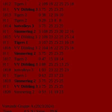
1812
Tigers 1
2
109
19
22
25
25
18
H 1
VV Döbling 3
3
75
25
25
25
1813
Tigers 2
0
38
12
16
10
H 1
Tigers 2
0
29
13
8
8
1814
hotvolleys 3
3
75
25
25
25
H 1
Simmering 2
3
108
25
25
20
22
16
1815
VV Döbling 3
2
109
23
22
25
25
14
H 1
Tigers 1
3
107
25
25
23
16
18
1816
VV Döbling 3
2
104
16
22
25
25
16
H 1
Simmering 2
3
75
25
25
25
1817
Tigers 2
0
47
15
18
14
H 1
VV Döbling 3
3
88
25
25
13
25
1818
hotvolleys 3
1
93
23
22
25
23
H 1
Tigers 1
0
63
23
17
23
1819
Simmering 2
3
75
25
25
25
H 1
VV Döbling 3
3
75
25
25
25
1820
Simmering 2
0
53
11
19
23
Vorrunde Gruppe A (2023/2024)
Team
#
S
N
|
Sätze
|
PNK