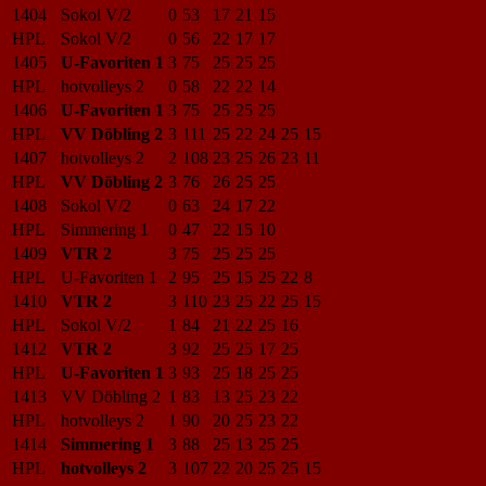
1404
Sokol V/2
0
53
17
21
15
HPL
Sokol V/2
0
56
22
17
17
1405
U-Favoriten 1
3
75
25
25
25
HPL
hotvolleys 2
0
58
22
22
14
1406
U-Favoriten 1
3
75
25
25
25
HPL
VV Döbling 2
3
111
25
22
24
25
15
1407
hotvolleys 2
2
108
23
25
26
23
11
HPL
VV Döbling 2
3
76
26
25
25
1408
Sokol V/2
0
63
24
17
22
HPL
Simmering 1
0
47
22
15
10
1409
VTR 2
3
75
25
25
25
HPL
U-Favoriten 1
2
95
25
15
25
22
8
1410
VTR 2
3
110
23
25
22
25
15
HPL
Sokol V/2
1
84
21
22
25
16
1412
VTR 2
3
92
25
25
17
25
HPL
U-Favoriten 1
3
93
25
18
25
25
1413
VV Döbling 2
1
83
13
25
23
22
HPL
hotvolleys 2
1
90
20
25
23
22
1414
Simmering 1
3
88
25
13
25
25
HPL
hotvolleys 2
3
107
22
20
25
25
15