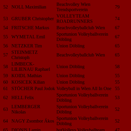
Beachvolley Wien
52
NOLL Maximilian
79
Trendsportverein
VOLLEYTEAM
53
GRUBER Christopher
74
ROADRUNNERS
54
FRITSCHE Markus
Beachvolleyballclub Wien
67
Sportunion Volleyballverein
55
WYMETAL Emil
67
Döbling
56
NETZKER Tim
Union Döbling
65
STEINMETZ
57
Beachvolleyballclub Wien
65
Christoph
LIMBECK-
58
Union Döbling
58
LILIENAU Raphael
59
KOIDL Mathias
Union Döbling
55
60
KOSICEK Kilian
Union Döbling
55
61
STÖCHER Paul Jodok
Volleyball in Wien All In One
55
Sportunion Volleyballverein
62
HELL Felix
53
Döbling
LEMBERGER
Sportunion Volleyballverein
63
52
Nikolas
Döbling
Sportunion Volleyballverein
64
NAGY Zsombor Ákos
52
Döbling
65
DIONIS Lamin
hotVolleys Volleyballteam
47