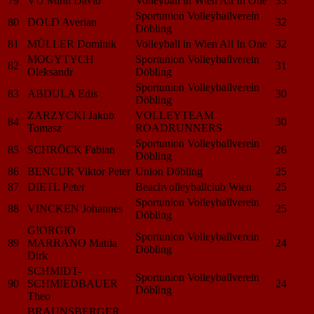
79
VU Minh David
Volleyball in Wien All In One
33
Sportunion Volleyballverein
80
DOLD Averian
32
Döbling
81
MÜLLER Dominik
Volleyball in Wien All In One
32
MOGYTYCH
Sportunion Volleyballverein
82
31
Oleksandr
Döbling
Sportunion Volleyballverein
83
ABDULA Edis
30
Döbling
ZARZYCKI Jakub
VOLLEYTEAM
84
30
Tomasz
ROADRUNNERS
Sportunion Volleyballverein
85
SCHRÖCK Fabian
26
Döbling
86
BENCUR Viktor Peter
Union Döbling
25
87
DIETL Peter
Beachvolleyballclub Wien
25
Sportunion Volleyballverein
88
VINCKEN Johannes
25
Döbling
GIORGIO
Sportunion Volleyballverein
89
MARRANO Mattia
24
Döbling
Dirk
SCHMIDT-
Sportunion Volleyballverein
90
SCHMIEDBAUER
24
Döbling
Theo
BRAUNSBERGER