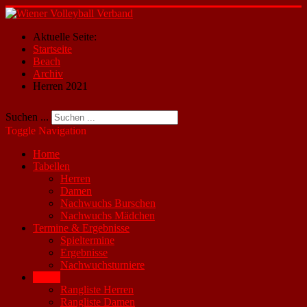
Aktuelle Seite:
Startseite
Beach
Archiv
Herren 2021
Suchen ...
Toggle Navigation
Home
Tabellen
Herren
Damen
Nachwuchs Burschen
Nachwuchs Mädchen
Termine & Ergebnisse
Spieltermine
Ergebnisse
Nachwuchsturniere
Beach
Rangliste Herren
Rangliste Damen