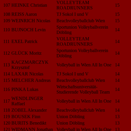
VOLLEYTEAM
107
HEINKE Christian
15
ROADRUNNERS
108
REISS Aaron
TJ Sokol I und V
15
109
WEINRICH Nicolas
Beachvolleyballclub Wien
15
Sportunion Volleyballverein
110
BUJNOCH Levin
14
Döbling
VOLLEYTEAM
111
EXEL Patrick
14
ROADRUNNERS
Sportunion Volleyballverein
112
GLÜCK Moritz
14
Döbling
KACZMARCZYK
113
Volleyball in Wien All In One
14
Krzysztof
114
LAXAR Nicolas
TJ Sokol I und V
14
115
MELCHER Andreas
Beachvolleyballclub Wien
14
Wirtschaftsuniversität-
116
PINKA Lukas
14
Studierende Volleyball Team
WENDLINGER
117
Volleyball in Wien All In One
14
Raffael
118
ZOBEL Alexander
Beachvolleyballclub Wien
14
119
BOUSEK Finn
Union Döbling
13
120
BURITS Benedikt
Union Döbling
13
121
WIDMANN Jonathan
Volleyball in Wien All In One
13