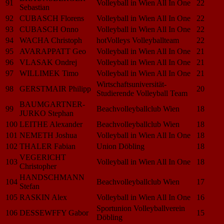
91
Volleyball in Wien All In One
22
Sebastian
92
CUBASCH Florens
Volleyball in Wien All In One
22
93
CUBASCH Onno
Volleyball in Wien All In One
22
94
WACHA Christoph
hotVolleys Volleyballteam
22
95
AVARAPPATT Geo
Volleyball in Wien All In One
21
96
VLASAK Ondrej
Volleyball in Wien All In One
21
97
WILLIMEK Timo
Volleyball in Wien All In One
21
Wirtschaftsuniversität-
98
GERSTMAIR Philipp
20
Studierende Volleyball Team
BAUMGARTNER-
99
Beachvolleyballclub Wien
18
JURKO Stephan
100
LEITHE Alexander
Beachvolleyballclub Wien
18
101
NEMETH Joshua
Volleyball in Wien All In One
18
102
THALER Fabian
Union Döbling
18
VEGERICHT
103
Volleyball in Wien All In One
18
Christopher
HANDSCHMANN
104
Beachvolleyballclub Wien
17
Stefan
105
RASKIN Alex
Volleyball in Wien All In One
16
Sportunion Volleyballverein
106
DESSEWFFY Gabor
15
Döbling