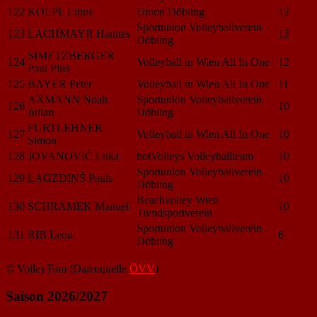
122
KÖLPL Linus
Union Döbling
12
Sportunion Volleyballverein
123
LACHMAYR Hannes
12
Döbling
SIMETZBERGER
124
Volleyball in Wien All In One
12
Paul Pius
125
BAYER Peter
Volleyball in Wien All In One
11
AXMANN Noah
Sportunion Volleyballverein
126
10
Julian
Döbling
FURTLEHNER
127
Volleyball in Wien All In One
10
Simon
128
JOVANOVIĆ Luka
hotVolleys Volleyballteam
10
Sportunion Volleyballverein
129
LAGZDIŅŠ Pauls
10
Döbling
Beachvolley Wien
130
SCHRAMEK Manuel
10
Trendsportverein
Sportunion Volleyballverein
131
RIB Leon
6
Döbling
© VolleyTom (Datenquelle
ÖVV
)
Saison 2026/2027