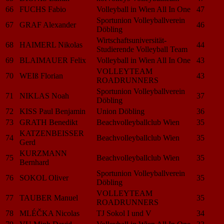
66
FUCHS Fabio
Volleyball in Wien All In One
47
Sportunion Volleyballverein
67
GRAF Alexander
46
Döbling
Wirtschaftsuniversität-
68
HAIMERL Nikolas
44
Studierende Volleyball Team
69
BLAIMAUER Felix
Volleyball in Wien All In One
43
VOLLEYTEAM
70
WEIß Florian
43
ROADRUNNERS
Sportunion Volleyballverein
71
NIKLAS Noah
37
Döbling
72
KISS Paul Benjamin
Union Döbling
36
73
GRATH Benedikt
Beachvolleyballclub Wien
35
KATZENBEISSER
74
Beachvolleyballclub Wien
35
Gerd
KURZMANN
75
Beachvolleyballclub Wien
35
Bernhard
Sportunion Volleyballverein
76
SOKOL Oliver
35
Döbling
VOLLEYTEAM
77
TAUBER Manuel
35
ROADRUNNERS
78
MLÉČKA Nicolas
TJ Sokol I und V
34