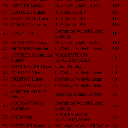
36
ARTNER Michael
Beachvolleyballclub Wien
125
37
LEUTGEB Lukas
TJ Sokol I und V
121
38
ZABLOUDIL Luca
TJ Sokol I und V
117
39
KÖNIG Alessandro
TJ Sokol I und V
115
Sportunion Volleyballverein
40
NAGY Joel
112
Döbling
41
KLANFAR Georg
Beachvolleyballclub Wien
110
42
MOROSINI Martino
hotVolleys Volleyballteam
109
STEINER Maximilian
VOLLEYTEAM
43
98
Günter
ROADRUNNERS
44
THALBAUER Oscar
Union Döbling
95
45
BURGER Nicolas
hotVolleys Volleyballteam
90
46
FREITAG Lukas
hotVolleys Volleyballteam
89
47
EICHINGER Marc
hotVolleys Volleyballteam
86
SCHÖRKHUBER
48
Beachvolleyballclub Wien
85
Simon
SODJA-NYMAN
Sportunion Volleyballverein
49
85
Alexander
Döbling
VOLLEYTEAM
50
WEIß Peter
83
ROADRUNNERS
51
KATTNER Benedikt
Volleyball in Wien All In One
80