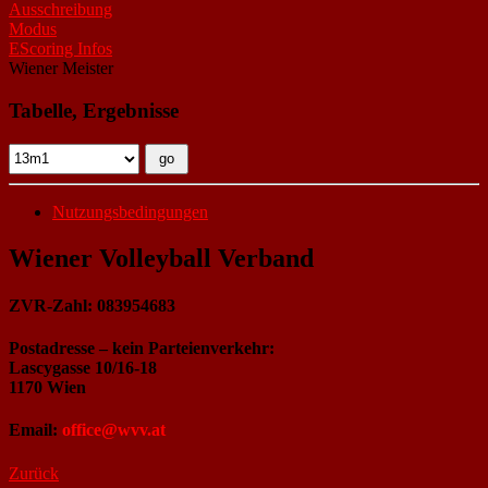
Ausschreibung
Modus
EScoring Infos
Wiener Meister
Tabelle, Ergebnisse
Nutzungsbedingungen
Wiener Volleyball Verband
ZVR-Zahl: 083954683
Postadresse – kein Parteienverkehr:
Lascygasse 10/16-18
1170 Wien
Email:
office@wvv.at
Zurück