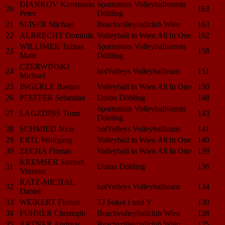
DIANKOV Konstantin
Sportunion Volleyballverein
20
163
Peter
Döbling
21
SEISER Michael
Beachvolleyballclub Wien
163
22
ALBRECHT Dominik
Volleyball in Wien All In One
162
WILLIMEK Tobias
Sportunion Volleyballverein
23
158
Matti
Döbling
CZERWIŃSKI
24
hotVolleys Volleyballteam
151
Michael
25
INGERLE Bastian
Volleyball in Wien All In One
150
26
PFEFFER Sebastian
Union Döbling
148
Sportunion Volleyballverein
27
LAGZDIŅŠ Toms
143
Döbling
28
SCHMIED Nico
hotVolleys Volleyballteam
141
29
ERTL Wolfgang
Volleyball in Wien All In One
140
30
ZECHA Florian
Volleyball in Wien All In One
139
KREMSER Samuel
31
Union Döbling
136
Vinzenz
RATZ-MICHAL
32
hotVolleys Volleyballteam
134
Daniel
33
WEIKERT Florian
TJ Sokol I und V
130
34
FÜHRER Christoph
Beachvolleyballclub Wien
128
35
ARTNER Andreas
Beachvolleyballclub Wien
125