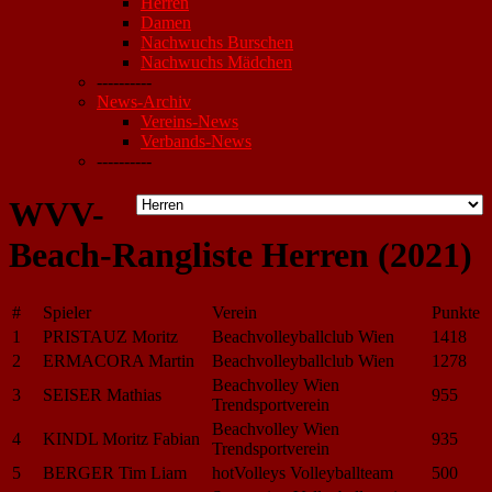
Herren
Damen
Nachwuchs Burschen
Nachwuchs Mädchen
----------
News-Archiv
Vereins-News
Verbands-News
----------
WVV-
Beach-Rangliste Herren (2021)
#
Spieler
Verein
Punkte
1
PRISTAUZ Moritz
Beachvolleyballclub Wien
1418
2
ERMACORA Martin
Beachvolleyballclub Wien
1278
Beachvolley Wien
3
SEISER Mathias
955
Trendsportverein
Beachvolley Wien
4
KINDL Moritz Fabian
935
Trendsportverein
5
BERGER Tim Liam
hotVolleys Volleyballteam
500