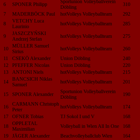
Sportunion Volleyballverein
6
SPONER Philipp
310
Döbling
7
MADERBÖCK Paul
hotVolleys Volleyballteam
292
VETCHY Luca
8
hotVolleys Volleyballteam
285
Laurinio
JASZCZYŃSKI
9
hotVolleys Volleyballteam
275
Andrzej Stefan
MÜLLER Samuel
10
hotVolleys Volleyballteam
260
Sirius
11
CSEKÖ Alexander
Union Döbling
240
12
PFEFFER Nicolas
Union Döbling
220
13
ANTONI Niels
hotVolleys Volleyballteam
215
BANCSICH Niklas
14
hotVolleys Volleyballteam
201
Samuel
Sportunion Volleyballverein
15
SPONER Alexander
190
Döbling
CARMANN Christoph
16
hotVolleys Volleyballteam
174
Peter
17
OFNER Tobias
TJ Sokol I und V
168
OPPLETAL
18
Volleyball in Wien All In One
168
Maximilian
19
JÄGER Alexander
Beachvolleyballclub Wien
164