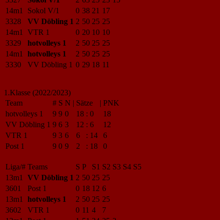
14m1
Sokol V/1
0
38
21
17
3328
VV Döbling 1
2
50
25
25
14m1
VTR 1
0
20
10
10
3329
hotvolleys 1
2
50
25
25
14m1
hotvolleys 1
2
50
25
25
3330
VV Döbling 1
0
29
18
11
1.Klasse (2022/2023)
Team
#
S
N
|
Sätze
|
PNK
hotvolleys 1
9
9
0
18
:
0
18
VV Döbling 1
9
6
3
12
:
6
12
VTR 1
9
3
6
6
:
14
6
Post 1
9
0
9
2
:
18
0
Liga/#
Teams
S
P
S1
S2
S3
S4
S5
13m1
VV Döbling 1
2
50
25
25
3601
Post 1
0
18
12
6
13m1
hotvolleys 1
2
50
25
25
3602
VTR 1
0
11
4
7