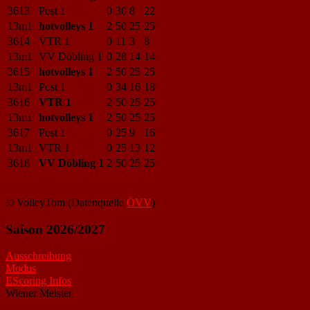
3613
Post 1
0
30
8
22
13m1
hotvolleys 1
2
50
25
25
3614
VTR 1
0
11
3
8
13m1
VV Döbling 1
0
28
14
14
3615
hotvolleys 1
2
50
25
25
13m1
Post 1
0
34
16
18
3616
VTR 1
2
50
25
25
13m1
hotvolleys 1
2
50
25
25
3617
Post 1
0
25
9
16
13m1
VTR 1
0
25
13
12
3618
VV Döbling 1
2
50
25
25
© VolleyTom (Datenquelle
ÖVV
)
Saison 2026/2027
Ausschreibung
Modus
EScoring Infos
Wiener Meister