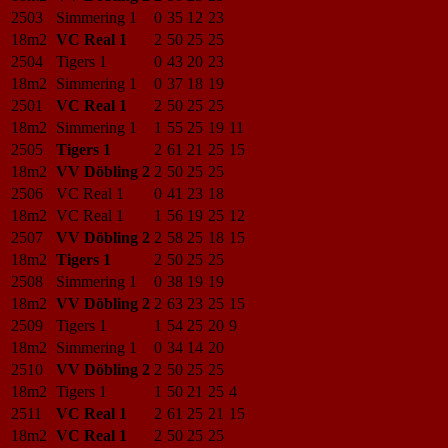
2503
Simmering 1
0
35
12
23
18m2
VC Real 1
2
50
25
25
2504
Tigers 1
0
43
20
23
18m2
Simmering 1
0
37
18
19
2501
VC Real 1
2
50
25
25
18m2
Simmering 1
1
55
25
19
11
2505
Tigers 1
2
61
21
25
15
18m2
VV Döbling 2
2
50
25
25
2506
VC Real 1
0
41
23
18
18m2
VC Real 1
1
56
19
25
12
2507
VV Döbling 2
2
58
25
18
15
18m2
Tigers 1
2
50
25
25
2508
Simmering 1
0
38
19
19
18m2
VV Döbling 2
2
63
23
25
15
2509
Tigers 1
1
54
25
20
9
18m2
Simmering 1
0
34
14
20
2510
VV Döbling 2
2
50
25
25
18m2
Tigers 1
1
50
21
25
4
2511
VC Real 1
2
61
25
21
15
18m2
VC Real 1
2
50
25
25