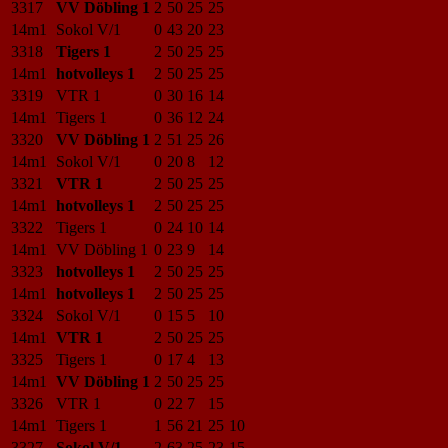
3317
VV Döbling 1
2
50
25
25
14m1
Sokol V/1
0
43
20
23
3318
Tigers 1
2
50
25
25
14m1
hotvolleys 1
2
50
25
25
3319
VTR 1
0
30
16
14
14m1
Tigers 1
0
36
12
24
3320
VV Döbling 1
2
51
25
26
14m1
Sokol V/1
0
20
8
12
3321
VTR 1
2
50
25
25
14m1
hotvolleys 1
2
50
25
25
3322
Tigers 1
0
24
10
14
14m1
VV Döbling 1
0
23
9
14
3323
hotvolleys 1
2
50
25
25
14m1
hotvolleys 1
2
50
25
25
3324
Sokol V/1
0
15
5
10
14m1
VTR 1
2
50
25
25
3325
Tigers 1
0
17
4
13
14m1
VV Döbling 1
2
50
25
25
3326
VTR 1
0
22
7
15
14m1
Tigers 1
1
56
21
25
10
3327
Sokol V/1
2
63
25
23
15