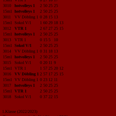
3010
hotvolleys 1
2
50
25
25
15m1
hotvolleys 1
2
50
25
25
3011
VV Döbling 1
0
28
15
13
15m1
Sokol V/1
1
60
29
18
13
3012
VTR 1
2
67
27
25
15
15m1
hotvolleys 1
2
50
25
25
3013
VTR 1
0
15
5
10
15m1
Sokol V/1
2
50
25
25
3014
VV Döbling 1
0
31
18
13
15m1
hotvolleys 1
2
50
25
25
3015
Sokol V/1
0
20
11
9
15m1
VTR 1
1
57
25
20
12
3016
VV Döbling 1
2
57
17
25
15
15m1
VV Döbling 1
0
23
12
11
3017
hotvolleys 1
2
50
25
25
15m1
VTR 1
2
50
25
25
3018
Sokol V/1
0
37
22
15
1.Klasse (2022/2023)