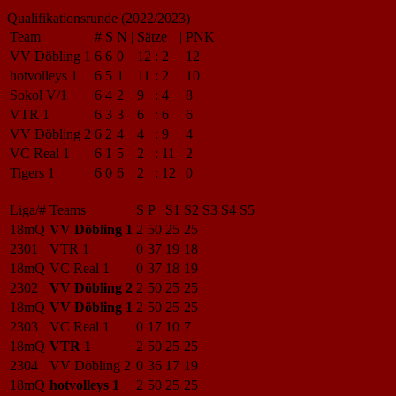
Qualifikationsrunde (2022/2023)
Team
#
S
N
|
Sätze
|
PNK
VV Döbling 1
6
6
0
12
:
2
12
hotvolleys 1
6
5
1
11
:
2
10
Sokol V/1
6
4
2
9
:
4
8
VTR 1
6
3
3
6
:
6
6
VV Döbling 2
6
2
4
4
:
9
4
VC Real 1
6
1
5
2
:
11
2
Tigers 1
6
0
6
2
:
12
0
Liga/#
Teams
S
P
S1
S2
S3
S4
S5
18mQ
VV Döbling 1
2
50
25
25
2301
VTR 1
0
37
19
18
18mQ
VC Real 1
0
37
18
19
2302
VV Döbling 2
2
50
25
25
18mQ
VV Döbling 1
2
50
25
25
2303
VC Real 1
0
17
10
7
18mQ
VTR 1
2
50
25
25
2304
VV Döbling 2
0
36
17
19
18mQ
hotvolleys 1
2
50
25
25