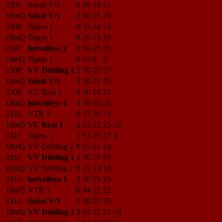
2305
Sokol V/1
0
29
18
11
18mQ
Sokol V/1
2
50
25
25
2306
Tigers 1
0
33
18
15
18mQ
Tigers 1
0
29
13
16
2307
hotvolleys 1
2
50
25
25
18mQ
Tigers 1
0
15
6
9
2308
VV Döbling 1
2
50
25
25
18mQ
Sokol V/1
2
50
25
25
2309
VC Real 1
0
30
18
12
18mQ
hotvolleys 1
2
50
25
25
2310
VTR 1
0
33
20
13
18mQ
VC Real 1
2
63
23
25
15
2311
Tigers 1
1
51
25
17
9
18mQ
VV Döbling 2
0
25
11
14
2312
VV Döbling 1
2
50
25
25
18mQ
VV Döbling 2
0
23
13
10
2313
hotvolleys 1
2
50
25
25
18mQ
VTR 1
0
44
22
22
2314
Sokol V/1
2
50
25
25
18mQ
VV Döbling 1
2
62
25
21
16