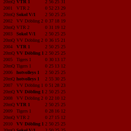
20mQ
VTR 1
2
56
25
31
2001
VTR 2
0
52
23
29
20mQ
Sokol V/1
2
50
25
25
2002
VV Döbling 2
0
37
18
19
20mQ
VTR 2
0
31
19
12
2003
Sokol V/1
2
50
25
25
20mQ
VV Döbling 2
0
36
15
21
2004
VTR 1
2
50
25
25
20mQ
VV Döbling 1
2
50
25
25
2005
Tigers 1
0
30
13
17
20mQ
Tigers 1
0
25
13
12
2006
hotvolleys 1
2
50
25
25
20mQ
hotvolleys 1
2
55
30
25
2007
VV Döbling 1
0
51
28
23
20mQ
VV Döbling 1
2
50
25
25
2008
VV Döbling 2
0
22
10
12
20mQ
VTR 1
2
50
25
25
2009
Tigers 1
0
28
16
12
20mQ
VTR 2
0
27
15
12
2010
VV Döbling 1
2
50
25
25
20mQ
Sokol V/1
2
50
25
25