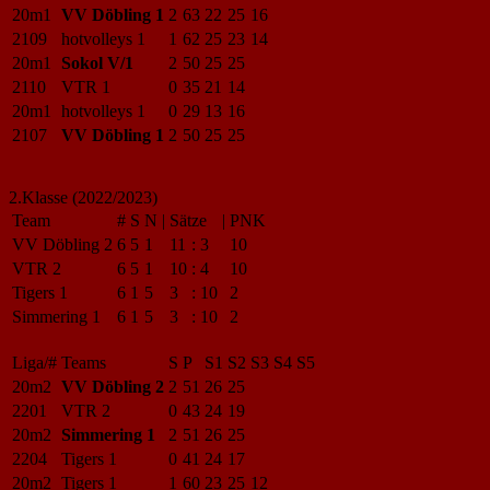
20m1
VV Döbling 1
2
63
22
25
16
2109
hotvolleys 1
1
62
25
23
14
20m1
Sokol V/1
2
50
25
25
2110
VTR 1
0
35
21
14
20m1
hotvolleys 1
0
29
13
16
2107
VV Döbling 1
2
50
25
25
2.Klasse (2022/2023)
Team
#
S
N
|
Sätze
|
PNK
VV Döbling 2
6
5
1
11
:
3
10
VTR 2
6
5
1
10
:
4
10
Tigers 1
6
1
5
3
:
10
2
Simmering 1
6
1
5
3
:
10
2
Liga/#
Teams
S
P
S1
S2
S3
S4
S5
20m2
VV Döbling 2
2
51
26
25
2201
VTR 2
0
43
24
19
20m2
Simmering 1
2
51
26
25
2204
Tigers 1
0
41
24
17
20m2
Tigers 1
1
60
23
25
12