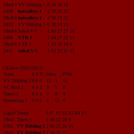
18mF4
VV Döbling 1
0
36
18
18
2408
hotvolleys 1
2
50
25
25
18mF4
hotvolleys 1
2
50
25
25
2410
VV Döbling 1
0
28
13
15
18mF4
Sokol V/1
1
60
25
25
10
2409
VTR 1
2
64
27
22
15
18mF4
VTR 1
1
52
25
18
9
2411
Sokol V/1
2
63
23
25
15
2.Klasse (2022/2023)
Team
#
S
N
|
Sätze
|
PNK
VV Döbling 2
6
6
0
12
:
3
12
VC Real 1
6
4
2
9
:
5
8
Tigers 1
6
2
4
7
:
9
4
Simmering 1
6
0
6
1
:
12
0
Liga/#
Teams
S
P
S1
S2
S3
S4
S5
18m2
Tigers 1
1
49
12
28
9
2502
VV Döbling 2
2
66
25
26
15
18m2
VV Döbling 2
2
50
25
25