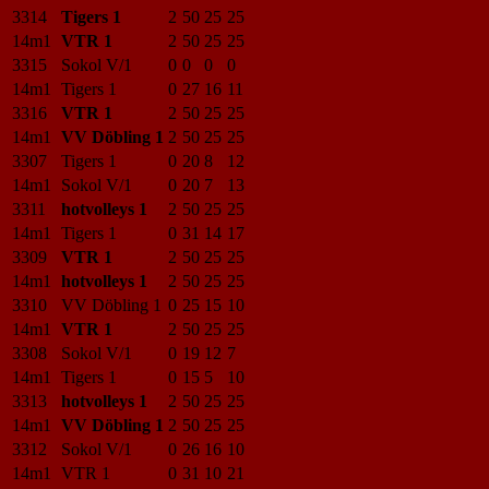
3314
Tigers 1
2
50
25
25
14m1
VTR 1
2
50
25
25
3315
Sokol V/1
0
0
0
0
14m1
Tigers 1
0
27
16
11
3316
VTR 1
2
50
25
25
14m1
VV Döbling 1
2
50
25
25
3307
Tigers 1
0
20
8
12
14m1
Sokol V/1
0
20
7
13
3311
hotvolleys 1
2
50
25
25
14m1
Tigers 1
0
31
14
17
3309
VTR 1
2
50
25
25
14m1
hotvolleys 1
2
50
25
25
3310
VV Döbling 1
0
25
15
10
14m1
VTR 1
2
50
25
25
3308
Sokol V/1
0
19
12
7
14m1
Tigers 1
0
15
5
10
3313
hotvolleys 1
2
50
25
25
14m1
VV Döbling 1
2
50
25
25
3312
Sokol V/1
0
26
16
10
14m1
VTR 1
0
31
10
21