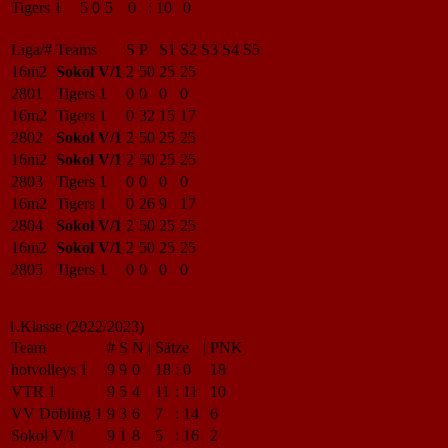
Tigers 1
5
0
5
0
:
10
0
Liga/#
Teams
S
P
S1
S2
S3
S4
S5
16m2
Sokol V/1
2
50
25
25
2801
Tigers 1
0
0
0
0
16m2
Tigers 1
0
32
15
17
2802
Sokol V/1
2
50
25
25
16m2
Sokol V/1
2
50
25
25
2803
Tigers 1
0
0
0
0
16m2
Tigers 1
0
26
9
17
2804
Sokol V/1
2
50
25
25
16m2
Sokol V/1
2
50
25
25
2805
Tigers 1
0
0
0
0
1.Klasse (2022/2023)
Team
#
S
N
|
Sätze
|
PNK
hotvolleys 1
9
9
0
18
:
0
18
VTR 1
9
5
4
11
:
11
10
VV Döbling 1
9
3
6
7
:
14
6
Sokol V/1
9
1
8
5
:
16
2