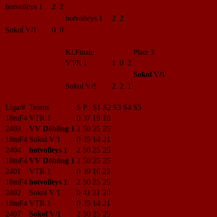
hotvolleys 1
2 2
hotvolleys 1
2 2
Sokol V/1
0 0
Kl.Finale
Platz 3
VTR 1
1 0 2
Sokol V/1
Sokol V/1
2 2 1
Liga/#
Teams
S
P
S1
S2
S3
S4
S5
18mF4
VTR 1
0
37
19
18
2403
VV Döbling 1
2
50
25
25
18mF4
Sokol V/1
0
35
14
21
2404
hotvolleys 1
2
50
25
25
18mF4
VV Döbling 1
2
50
25
25
2401
VTR 1
0
39
16
23
18mF4
hotvolleys 1
2
50
25
25
2402
Sokol V/1
0
41
21
20
18mF4
VTR 1
0
35
14
21
2407
Sokol V/1
2
50
25
25