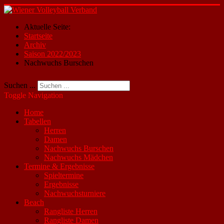
Aktuelle Seite:
Startseite
Archiv
Saison 2022/2023
Nachwuchs Burschen
Suchen ...
Toggle Navigation
Home
Tabellen
Herren
Damen
Nachwuchs Burschen
Nachwuchs Mädchen
Termine & Ergebnisse
Spieltermine
Ergebnisse
Nachwuchsturniere
Beach
Rangliste Herren
Rangliste Damen