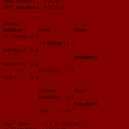
16mQ
Sokol V/1
0
26
19
7
2615
hotvolleys 2
2
50
25
25
1.Klasse
Halbfinale
Finale
Sieger
VV Döbling 1
2 2
VV Döbling 1
1 1
hotvolleys 2
0 0
hotvolleys 1
hotvolleys 1
2 2
hotvolleys 1
2 2
VTR 1
0 0
Kl.Finale
Platz 3
hotvolleys 2
2 2
hotvolleys 2
VTR 1
0 0
Liga/#
Teams
S
P
S1
S2
S3
S4
S5