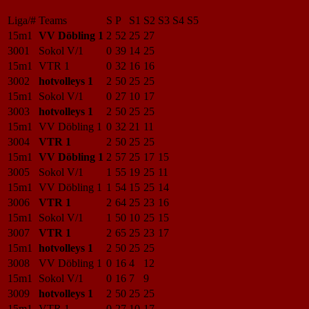
Liga/#
Teams
S
P
S1
S2
S3
S4
S5
15m1
VV Döbling 1
2
52
25
27
3001
Sokol V/1
0
39
14
25
15m1
VTR 1
0
32
16
16
3002
hotvolleys 1
2
50
25
25
15m1
Sokol V/1
0
27
10
17
3003
hotvolleys 1
2
50
25
25
15m1
VV Döbling 1
0
32
21
11
3004
VTR 1
2
50
25
25
15m1
VV Döbling 1
2
57
25
17
15
3005
Sokol V/1
1
55
19
25
11
15m1
VV Döbling 1
1
54
15
25
14
3006
VTR 1
2
64
25
23
16
15m1
Sokol V/1
1
50
10
25
15
3007
VTR 1
2
65
25
23
17
15m1
hotvolleys 1
2
50
25
25
3008
VV Döbling 1
0
16
4
12
15m1
Sokol V/1
0
16
7
9
3009
hotvolleys 1
2
50
25
25
15m1
VTR 1
0
27
10
17