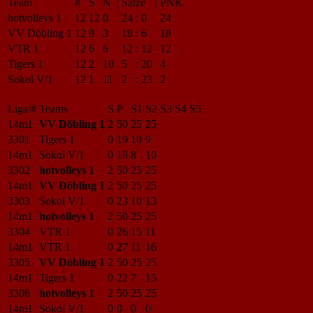
Team
#
S
N
|
Sätze
|
PNK
hotvolleys 1
12
12
0
24
:
0
24
VV Döbling 1
12
9
3
18
:
6
18
VTR 1
12
6
6
12
:
12
12
Tigers 1
12
2
10
5
:
20
4
Sokol V/1
12
1
11
2
:
23
2
Liga/#
Teams
S
P
S1
S2
S3
S4
S5
14m1
VV Döbling 1
2
50
25
25
3301
Tigers 1
0
19
10
9
14m1
Sokol V/1
0
18
8
10
3302
hotvolleys 1
2
50
25
25
14m1
VV Döbling 1
2
50
25
25
3303
Sokol V/1
0
23
10
13
14m1
hotvolleys 1
2
50
25
25
3304
VTR 1
0
26
15
11
14m1
VTR 1
0
27
11
16
3305
VV Döbling 1
2
50
25
25
14m1
Tigers 1
0
22
7
15
3306
hotvolleys 1
2
50
25
25
14m1
Sokol V/1
0
0
0
0