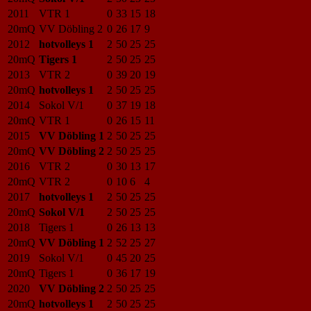
2011
VTR 1
0
33
15
18
20mQ
VV Döbling 2
0
26
17
9
2012
hotvolleys 1
2
50
25
25
20mQ
Tigers 1
2
50
25
25
2013
VTR 2
0
39
20
19
20mQ
hotvolleys 1
2
50
25
25
2014
Sokol V/1
0
37
19
18
20mQ
VTR 1
0
26
15
11
2015
VV Döbling 1
2
50
25
25
20mQ
VV Döbling 2
2
50
25
25
2016
VTR 2
0
30
13
17
20mQ
VTR 2
0
10
6
4
2017
hotvolleys 1
2
50
25
25
20mQ
Sokol V/1
2
50
25
25
2018
Tigers 1
0
26
13
13
20mQ
VV Döbling 1
2
52
25
27
2019
Sokol V/1
0
45
20
25
20mQ
Tigers 1
0
36
17
19
2020
VV Döbling 2
2
50
25
25
20mQ
hotvolleys 1
2
50
25
25