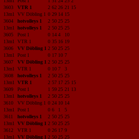
13m1
Post 1
1
51
24
25
2
3603
VTR 1
2
62
26
21
15
13m1
VV Döbling 1
0
29
14
15
3604
hotvolleys 1
2
50
25
25
13m1
hotvolleys 1
2
50
25
25
3605
Post 1
0
14
4
10
13m1
VTR 1
0
35
16
19
3606
VV Döbling 1
2
50
25
25
13m1
Post 1
0
17
10
7
3607
VV Döbling 1
2
50
25
25
13m1
VTR 1
0
10
7
3
3608
hotvolleys 1
2
50
25
25
13m1
VTR 1
2
57
17
25
15
3609
Post 1
1
59
25
21
13
13m1
hotvolleys 1
2
50
25
25
3610
VV Döbling 1
0
24
10
14
13m1
Post 1
0
6
1
5
3611
hotvolleys 1
2
50
25
25
13m1
VV Döbling 1
2
50
25
25
3612
VTR 1
0
26
17
9
13m1
VV Döbling 1
2
50
25
25