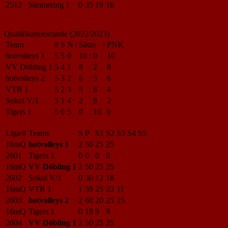
2512
Simmering 1
0
35
19
16
Qualifikationsrunde (2022/2023)
Team
#
S
N
|
Sätze
|
PNK
hotvolleys 1
5
5
0
10
:
0
10
VV Döbling 1
5
4
1
8
:
2
8
hotvolleys 2
5
3
2
6
:
5
6
VTR 1
5
2
3
5
:
6
4
Sokol V/1
5
1
4
2
:
8
2
Tigers 1
5
0
5
0
:
10
0
Liga/#
Teams
S
P
S1
S2
S3
S4
S5
16mQ
hotvolleys 1
2
50
25
25
2601
Tigers 1
0
0
0
0
16mQ
VV Döbling 1
2
50
25
25
2602
Sokol V/1
0
30
12
18
16mQ
VTR 1
1
59
25
23
11
2603
hotvolleys 2
2
60
20
25
15
16mQ
Tigers 1
0
18
9
9
2604
VV Döbling 1
2
50
25
25