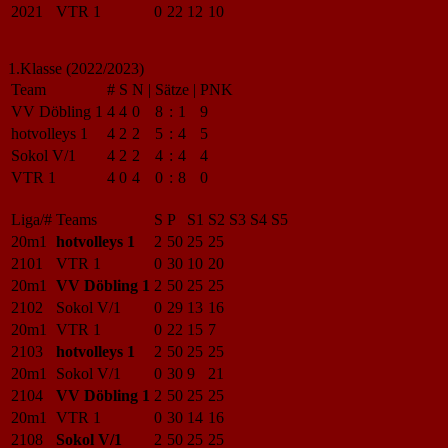
2021
VTR 1
0
22
12
10
1.Klasse (2022/2023)
Team
#
S
N
|
Sätze
|
PNK
VV Döbling 1
4
4
0
8
:
1
9
hotvolleys 1
4
2
2
5
:
4
5
Sokol V/1
4
2
2
4
:
4
4
VTR 1
4
0
4
0
:
8
0
Liga/#
Teams
S
P
S1
S2
S3
S4
S5
20m1
hotvolleys 1
2
50
25
25
2101
VTR 1
0
30
10
20
20m1
VV Döbling 1
2
50
25
25
2102
Sokol V/1
0
29
13
16
20m1
VTR 1
0
22
15
7
2103
hotvolleys 1
2
50
25
25
20m1
Sokol V/1
0
30
9
21
2104
VV Döbling 1
2
50
25
25
20m1
VTR 1
0
30
14
16
2108
Sokol V/1
2
50
25
25