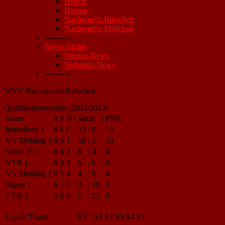
Herren
Damen
Nachwuchs Burschen
Nachwuchs Mädchen
----------
News-Archiv
Vereins-News
Verbands-News
----------
WVV Nachwuchs Burschen
Qualifikationsrunde (2022/2023)
Team
#
S
N
|
Sätze
|
PNK
hotvolleys 1
6
6
0
12
:
0
12
VV Döbling 1
6
5
1
10
:
2
10
Sokol V/1
6
4
2
8
:
4
8
VTR 1
6
3
3
6
:
6
6
VV Döbling 2
6
2
4
4
:
8
4
Tigers 1
6
1
5
2
:
10
2
VTR 2
6
0
6
0
:
12
0
Liga/#
Teams
S
P
S1
S2
S3
S4
S5