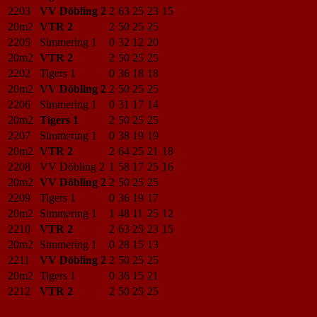
2203
VV Döbling 2
2
63
25
23
15
20m2
VTR 2
2
50
25
25
2205
Simmering 1
0
32
12
20
20m2
VTR 2
2
50
25
25
2202
Tigers 1
0
36
18
18
20m2
VV Döbling 2
2
50
25
25
2206
Simmering 1
0
31
17
14
20m2
Tigers 1
2
50
25
25
2207
Simmering 1
0
38
19
19
20m2
VTR 2
2
64
25
21
18
2208
VV Döbling 2
1
58
17
25
16
20m2
VV Döbling 2
2
50
25
25
2209
Tigers 1
0
36
19
17
20m2
Simmering 1
1
48
11
25
12
2210
VTR 2
2
63
25
23
15
20m2
Simmering 1
0
28
15
13
2211
VV Döbling 2
2
50
25
25
20m2
Tigers 1
0
36
15
21
2212
VTR 2
2
50
25
25