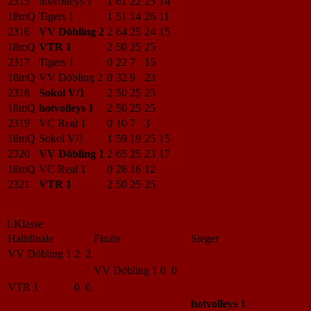
2315
hotvolleys 1
1
61
22
25
14
18mQ
Tigers 1
1
51
14
26
11
2316
VV Döbling 2
2
64
25
24
15
18mQ
VTR 1
2
50
25
25
2317
Tigers 1
0
22
7
15
18mQ
VV Döbling 2
0
32
9
23
2318
Sokol V/1
2
50
25
25
18mQ
hotvolleys 1
2
50
25
25
2319
VC Real 1
0
10
7
3
18mQ
Sokol V/1
1
59
19
25
15
2320
VV Döbling 1
2
65
25
23
17
18mQ
VC Real 1
0
28
16
12
2321
VTR 1
2
50
25
25
1.Klasse
Halbfinale
Finale
Sieger
VV Döbling 1
2 2
VV Döbling 1
0 0
VTR 1
0 0
hotvolleys 1