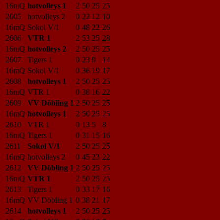
16mQ
hotvolleys 1
2
50
25
25
2605
hotvolleys 2
0
22
12
10
16mQ
Sokol V/1
0
48
22
26
2606
VTR 1
2
53
25
28
16mQ
hotvolleys 2
2
50
25
25
2607
Tigers 1
0
23
9
14
16mQ
Sokol V/1
0
36
19
17
2608
hotvolleys 1
2
50
25
25
16mQ
VTR 1
0
38
16
22
2609
VV Döbling 1
2
50
25
25
16mQ
hotvolleys 1
2
50
25
25
2610
VTR 1
0
13
5
8
16mQ
Tigers 1
0
31
15
16
2611
Sokol V/1
2
50
25
25
16mQ
hotvolleys 2
0
45
23
22
2612
VV Döbling 1
2
50
25
25
16mQ
VTR 1
2
50
25
25
2613
Tigers 1
0
33
17
16
16mQ
VV Döbling 1
0
38
21
17
2614
hotvolleys 1
2
50
25
25