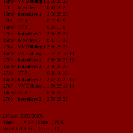
16mF4
VV Döbling 1
2
50
25
25
2702
hotvolleys 2
0
41
19
22
16mF4
hotvolleys 1
2
50
25
25
2701
VTR 1
0
17
8
9
16mF4
VTR 1
0
20
11
9
2703
hotvolleys 1
2
50
25
25
16mF4
hotvolleys 2
0
33
11
22
2704
VV Döbling 1
2
50
25
25
16mF4
VV Döbling 1
1
54
25
16
13
2709
hotvolleys 1
2
60
20
25
15
16mF4
hotvolleys 2
2
50
25
25
2710
VTR 1
0
28
10
18
16mF4
hotvolleys 1
2
63
23
25
15
2707
VV Döbling 1
1
56
25
18
13
16mF4
VTR 1
0
38
23
15
2708
hotvolleys 2
2
50
25
25
2.Klasse (2022/2023)
Team
#
S
N
|
Sätze
|
PNK
Sokol V/1
5
5
0
10
:
0
10